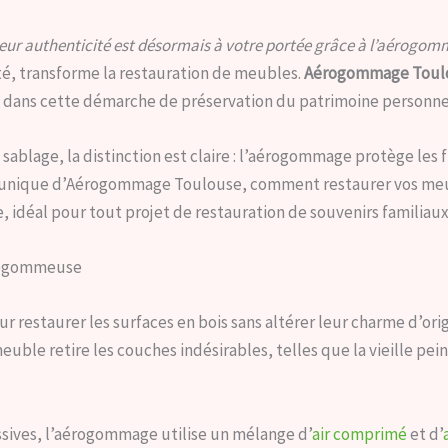
leur authenticité est désormais à votre portée grâce à l’aérogo
té, transforme la restauration de meubles.
Aérogommage Toul
dans cette démarche de préservation du patrimoine personne
blage, la distinction est claire : l’aérogommage protège les fi
e unique d’Aérogommage Toulouse, comment restaurer vos meub
, idéal pour tout projet de restauration de souvenirs familiaux
érogommeuse
 restaurer les surfaces en bois sans altérer leur charme d’ori
le retire les couches indésirables, telles que la vieille pei
sives, l’aérogommage utilise un mélange d’
air comprimé
et d’