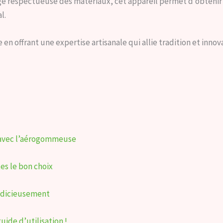
respectueuse des matériaux, cet appareil permet d’obtenir d
l.
 offrant une expertise artisanale qui allie tradition et innova
s avec l’aérogommeuse
es le bon choix
udicieusement
ide d’utilisation !