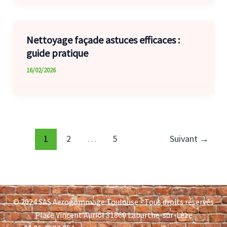
Nettoyage façade astuces efficaces :
guide pratique
16/02/2026
1
2
…
5
Suivant
→
© 2024 SAS Aerogommage Toulouse - Tous droits réservés
Place Vincent Auriol 31860 Labarthe-sur-Lèze