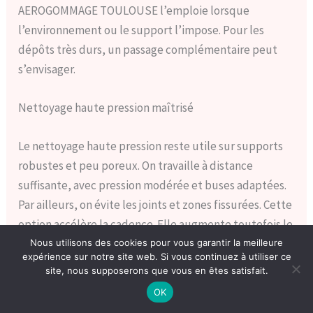
AEROGOMMAGE TOULOUSE l’emploie lorsque
l’environnement ou le support l’impose. Pour les
dépôts très durs, un passage complémentaire peut
s’envisager.
Nettoyage haute pression maîtrisé
Le nettoyage haute pression reste utile sur supports
robustes et peu poreux. On travaille à distance
suffisante, avec pression modérée et buses adaptées.
Par ailleurs, on évite les joints et zones fissurées. Cette
option accélère la cadence. Elle augmente toutefois le
risque d’eau infiltrée et d’érosion si elle est mal
Nous utilisons des cookies pour vous garantir la meilleure
expérience sur notre site web. Si vous continuez à utiliser ce
utilisée.
site, nous supposerons que vous en êtes satisfait.
OK
En conséquence, on l’intègre dans un protocole